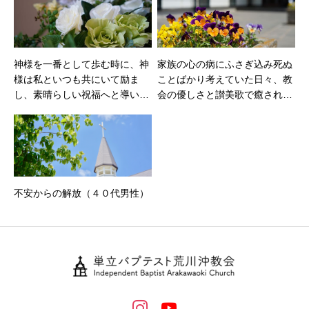
神様を一番として歩む時に、神
家族の心の病にふさぎ込み死ぬ
様は私といつも共にいて励ま
ことばかり考えていた日々、教
し、素晴らしい祝福へと導いて
会の優しさと讃美歌で癒され
くださる（５０代主婦）
（７０代主婦）
不安からの解放（４０代男性）