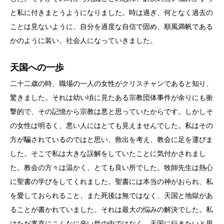
と私に付きまとうようになりました。時は過ぎ、何となく過去の
ことは見ないように、自分を過度な自信で固め、順風満帆である
かのように装い、社会人になっていきました。
天国への一歩
二十二歳の時、職場の一人の女性がクリスチャンであると知り、
驚きました。それは幼い頃に見たある宗教団体事件が余りにも衝
撃的で、その記憶から宗教は悪と思っていたからです。しかしそ
の女性は明るく、悪い人にはとても見えませんでした。私はその
方が騙されているのではと思い、救出を考え、教会に足を運びま
した。そこで私は大きな誤解をしていたことに気付かされまし
た。教会の方々は温かく、とても良い所でした。牧師先生は熱心
に聖書の学びをしてくれました。聖書には本当の神がおられ、私
を愛しておられること、また死後は無ではなく、天国と地獄があ
ることが書かれていました。それは最大の悩みの解決でした。私
はただ素直にこんなに辛い世の中ではなく、天国に行きたいと思