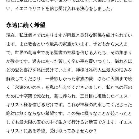
い、イエスキリストを信じ受け入れる決心をしました。
永遠に続く希望
現在、私は個々ではありますが両親と良好な関係を続けられてい
ます。また教会という最高の家族がいます。子どもから大人ま
で、世界の創造主である聖書の神様を信じる人たち、その集まり
が教会です。過去にあった苦しく辛い事を覆いつくし、溢れるほ
どの愛と喜びを私は受けています。神様は私の人生最大の悩みを
解決してくださり、一番欲しかった家族の愛、さらに天国まで続
く「永遠のいのち」を私に与えてくださいました。私たちの罪の
ために十字架で死なれ、墓に葬られ、三日目に復活したイエス・
キリスト様を信じるだけです。これが神様の約束してくださった
絶対に無くならない希望です。この先に様々なことが起こったと
しても最大限の安心の中で生きて行けると断言できます。イエス
キリストにある希望、受け取ってみませんか？