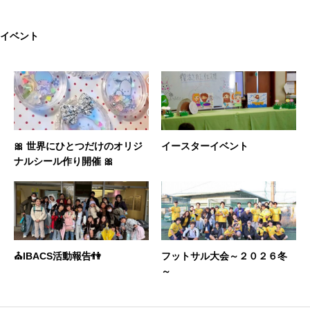
イベント
🎀 世界にひとつだけのオリジ
イースターイベント
ナルシール作り開催 🎀
⛪️IBACS活動報告👫
フットサル大会～２０２６冬
～