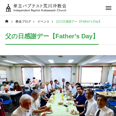
教会ブログ
イベント
父の日感謝デー【Father’s Day】
父の日感謝デー【Father’s Day】