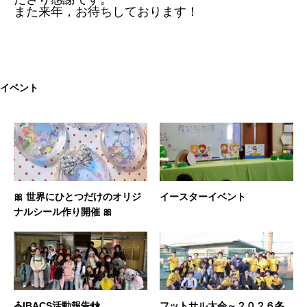
また来年，お待ちしております！
イベント
🎀 世界にひとつだけのオリジ
イースターイベント
ナルシール作り開催 🎀
⛪️IBACS活動報告👫
フットサル大会～２０２６冬