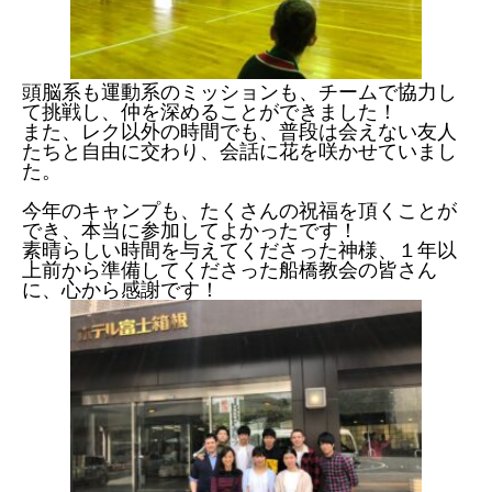
頭脳系も運動系のミッションも、チームで協力し
て挑戦し、仲を深めることができました！
また、レク以外の時間でも、普段は会えない友人
たちと自由に交わり、会話に花を咲かせていまし
た。
今年のキャンプも、たくさんの祝福を頂くことが
でき、本当に参加してよかったです！
素晴らしい時間を与えてくださった神様、１年以
上前から準備してくださった船橋教会の皆さん
に、心から感謝です！