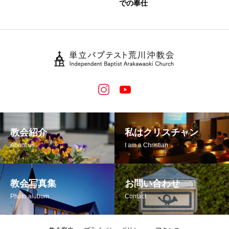
での奉仕
教会紹介
私はクリスチャン
About us
I am a Christian
教会写真集
お問い合わせ
Photo alubum
Contact