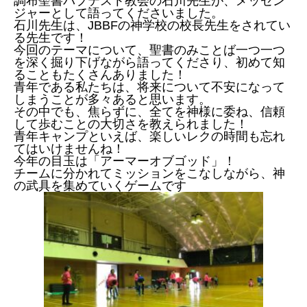
調布聖書バプテスト教会の石川先生が、メッセン
ジャーとして語ってくださいました。
石川先生は、JBBFの神学校の校長先生をされてい
る先生です！
今回のテーマについて、聖書のみことば一つ一つ
を深く掘り下げながら語ってくださり、初めて知
ることもたくさんありました！
青年である私たちは、将来について不安になって
しまうことが多々あると思います。
その中でも、焦らずに、全てを神様に委ね、信頼
して歩むことの大切さを教えられました！
青年キャンプといえば、楽しいレクの時間も忘れ
てはいけませんね！
今年の目玉は「アーマーオブゴッド」！
チームに分かれてミッションをこなしながら、神
の武具を集めていくゲームです