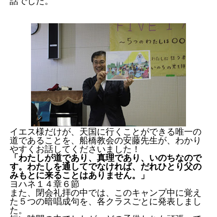
話でした。
イエス様だけが、天国に行くことができる唯一の
道であることを、船橋教会の安藤先生が、わかり
やすくお話してくださいました！
「わたしが道であり、真理であり、いのちなので
す。わたしを通してでなければ、だれひとり父の
みもとに来ることはありません。」
ヨハネ１４章６節
また、閉会礼拝の中では、このキャンプ中に覚え
た５つの暗唱成句を、各クラスごとに発表しまし
た。