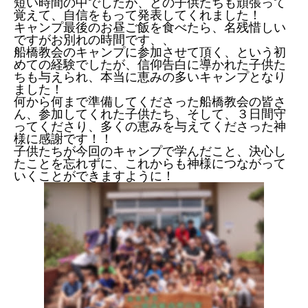
短い時間の中でしたが、どの子供たちも頑張って
覚えて、自信をもって発表してくれました！
キャンプ最後のお昼ご飯を食べたら、名残惜しい
ですがお別れの時間です、、
船橋教会のキャンプに参加させて頂く、という初
めての経験でしたが、信仰告白に導かれた子供た
ちも与えられ、本当に恵みの多いキャンプとなり
ました！
何から何まで準備してくださった船橋教会の皆さ
ん、参加してくれた子供たち、そして、３日間守
ってくださり、多くの恵みを与えてくださった神
様に感謝です！！
子供たちが今回のキャンプで学んだこと、決心し
たことを忘れずに、これからも神様につながって
いくことができますように！